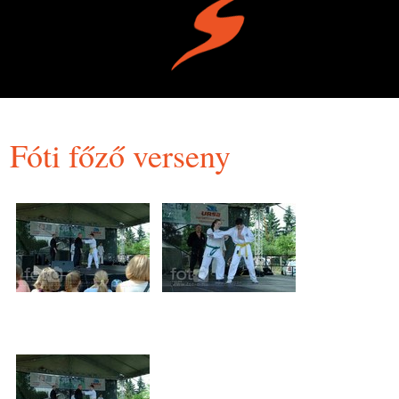
Fóti főző verseny