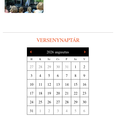
VERSENYNAPTÁR
2026 augusztus
H
K
Sz
Cs
P
Sz
V
27
28
29
30
31
1
2
3
4
5
6
7
8
9
10
11
12
13
14
15
16
17
18
19
20
21
22
23
24
25
26
27
28
29
30
31
1
2
3
4
5
6