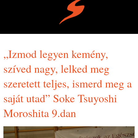
„Izmod legyen kemény,
szíved nagy, lelked meg
szeretett teljes, ismerd meg a
saját utad” Soke Tsuyoshi
Moroshita 9.dan