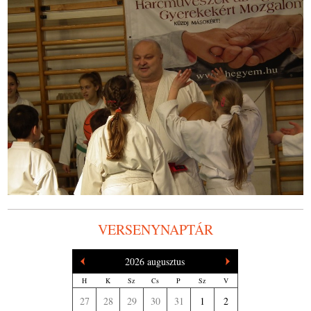
VERSENYNAPTÁR
2026 augusztus
H
K
Sz
Cs
P
Sz
V
27
28
29
30
31
1
2